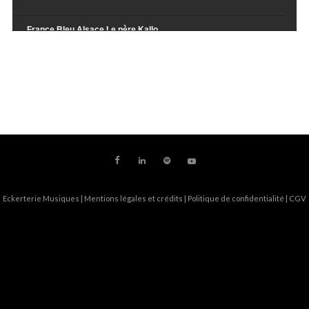
France Bleu Alsace Le père Kallo
teur
Vincent Eckert
Eckerterie Musiques |
Mentions légales et crédits
|
Politique de confidentialité
|
CGV